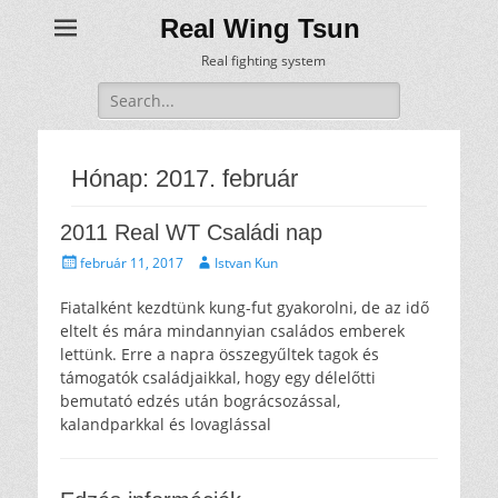
Real Wing Tsun
Real fighting system
Keresés:
Hónap:
2017. február
2011 Real WT Családi nap
Közzétéve
Szerző
február 11, 2017
Istvan Kun
Fiatalként kezdtünk kung-fut gyakorolni, de az idő
eltelt és mára mindannyian családos emberek
lettünk. Erre a napra összegyűltek tagok és
támogatók családjaikkal, hogy egy délelőtti
bemutató edzés után bográcsozással,
kalandparkkal és lovaglással