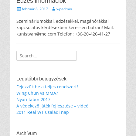
Edzés információk
Közzétéve
Szerző
február 8, 2017
wpadmin
Szemináriumokkal, edzésekkel, magánórákkal
kapcsolatos kérdésekben keressen bátran! Mail:
kunistvan@me.com Telefon: +36-20-426-41-27
Keresés:
Legutóbbi bejegyzések
Fejezzük be a teljes rendszert!
Wing Chun vs MMA?
Nyári tábor 2017!
A védekező játék fejlesztése – videó
2011 Real WT Családi nap
Archívum